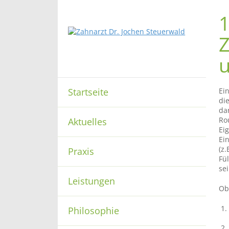
1
Z
u
Startseite
Ei
di
da
Ro
Aktuelles
Ei
Ei
(z
Praxis
Fü
sei
Leistungen
Ob
Philosophie