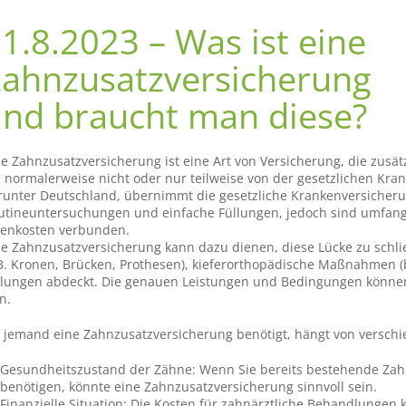
1.8.2023 – Was ist eine
ahnzusatzversicherung
nd braucht man diese?
ne Zahnzusatzversicherung ist eine Art von Versicherung, die zusä
e normalerweise nicht oder nur teilweise von der gesetzlichen K
runter Deutschland, übernimmt die gesetzliche Krankenversicher
utineuntersuchungen und einfache Füllungen, jedoch sind umfangr
genkosten verbunden.
ne Zahnzusatzversicherung kann dazu dienen, diese Lücke zu schl
.B. Kronen, Brücken, Prothesen), kieferorthopädische Maßnahmen 
llungen abdeckt. Die genauen Leistungen und Bedingungen können
n.
 jemand eine Zahnzusatzversicherung benötigt, hängt von verschi
Gesundheitszustand der Zähne: Wenn Sie bereits bestehende Za
benötigen, könnte eine Zahnzusatzversicherung sinnvoll sein.
Finanzielle Situation: Die Kosten für zahnärztliche Behandlungen 