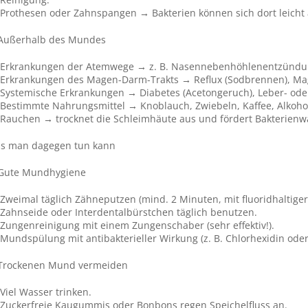
Prothesen oder Zahnspangen → Bakterien können sich dort leich
 Außerhalb des Mundes
Erkrankungen der Atemwege → z. B. Nasennebenhöhlenentzündu
Erkrankungen des Magen-Darm-Trakts → Reflux (Sodbrennen), Ma
Systemische Erkrankungen → Diabetes (Acetongeruch), Leber- ode
Bestimmte Nahrungsmittel → Knoblauch, Zwiebeln, Kaffee, Alkoho
Rauchen → trocknet die Schleimhäute aus und fördert Bakterien
s man dagegen tun kann
 Gute Mundhygiene
Zweimal täglich Zähneputzen (mind. 2 Minuten, mit fluoridhaltige
Zahnseide oder Interdentalbürstchen täglich benutzen.
Zungenreinigung mit einem Zungenschaber (sehr effektiv!).
Mundspülung mit antibakterieller Wirkung (z. B. Chlorhexidin oder
 Trockenen Mund vermeiden
Viel Wasser trinken.
Zuckerfreie Kaugummis oder Bonbons regen Speichelfluss an.