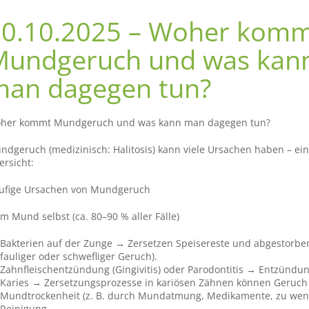
30.10.2025 – Woher kom
Mundgeruch und was kan
man dagegen tun?
her kommt Mundgeruch und was kann man dagegen tun?
ndgeruch (medizinisch: Halitosis) kann viele Ursachen haben – ein
ersicht:
ufige Ursachen von Mundgeruch
Im Mund selbst (ca. 80–90 % aller Fälle)
Bakterien auf der Zunge → Zersetzen Speisereste und abgestorben
fauliger oder schwefliger Geruch).
Zahnfleischentzündung (Gingivitis) oder Parodontitis → Entzünd
Karies → Zersetzungsprozesse in kariösen Zähnen können Geruch
Mundtrockenheit (z. B. durch Mundatmung, Medikamente, zu wenig
Reinigung.