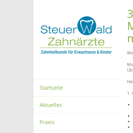
Wo
Mu
Üb
Hä
Startseite
1. 
Aktuelles
Praxis