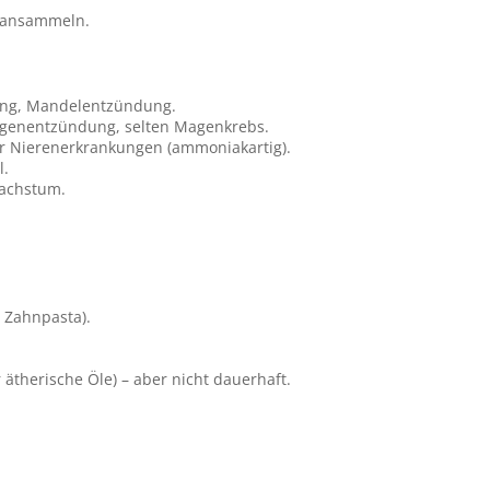
t ansammeln.
ng, Mandelentzündung.
genentzündung, selten Magenkrebs.
r Nierenerkrankungen (ammoniakartig).
l.
wachstum.
r Zahnpasta).
 ätherische Öle) – aber nicht dauerhaft.