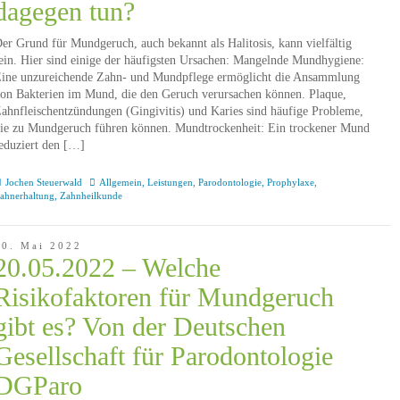
dagegen tun?
er Grund für Mundgeruch, auch bekannt als Halitosis, kann vielfältig
ein. Hier sind einige der häufigsten Ursachen: Mangelnde Mundhygiene:
ine unzureichende Zahn- und Mundpflege ermöglicht die Ansammlung
on Bakterien im Mund, die den Geruch verursachen können. Plaque,
ahnfleischentzündungen (Gingivitis) und Karies sind häufige Probleme,
ie zu Mundgeruch führen können. Mundtrockenheit: Ein trockener Mund
eduziert den […]
Jochen Steuerwald
Allgemein
,
Leistungen
,
Parodontologie
,
Prophylaxe
,
ahnerhaltung
,
Zahnheilkunde
20. Mai 2022
20.05.2022 – Welche
Risikofaktoren für Mundgeruch
gibt es? Von der Deutschen
Gesellschaft für Parodontologie
DGParo