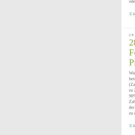
ode
J
28
2
F
P
Wie
ber
(Za
zu 
90%
Zah
der
zu 
J