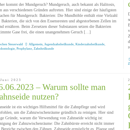
er kommt der Mundgeruch? Mundgeruch, auch bekannt als Halitosis,
n aus verschiedenen Gründen auftreten. Hier sind einige der häufigsten
D
achen für Mundgeruch: Bakterien: Die Mundhöhle enthält eine Vielzahl
s
 Bakterien, die sich von den Essensresten und abgestorbenen Zellen im
E
d ernähren. Beim Zersetzen dieser Substanzen setzen die Bakterien
v
timmte Gase frei, die einen unangenehmen Geruch […]
Z
d
ochen Steuerwald
Allgemein
,
Jugendzahnheilkunde
,
Kinderzahnheilkunde
,
r
odontologie
,
Prophylaxe
,
Zahnheilkunde
Z
 Juni 2023
6.06.2023 – Warum sollte man
ahnseide nutzen?
nseide ist ein wichtiges Hilfsmittel für die Zahnpflege und wird
fohlen, um die Zahnzwischenräume gründlich zu reinigen. Hier sind
ige Gründe, warum die Verwendung von Zahnseide wichtig ist:
nigung der Zahnzwischenräume: Die Zahnbürste erreicht nicht immer
e Bereiche zwischen den Zähnen. Zahnseide ermöglicht es, Plaque und