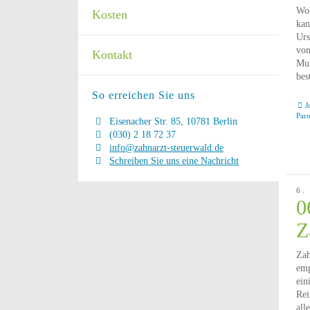
Woh
Kosten
kan
Urs
von
Kontakt
Mun
bes
So erreichen Sie uns
J
Par
Eisenacher Str. 85, 10781 Berlin
(030) 2 18 72 37
info@zahnarzt-steuerwald.de
Schreiben Sie uns eine Nachricht
6.
0
Z
Zah
emp
ein
Rei
all