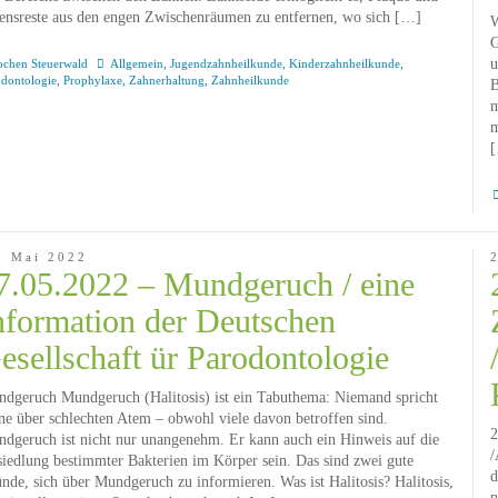
ensreste aus den engen Zwischenräumen zu entfernen, wo sich […]
W
G
u
ochen Steuerwald
Allgemein
,
Jugendzahnheilkunde
,
Kinderzahnheilkunde
,
odontologie
,
Prophylaxe
,
Zahnerhaltung
,
Zahnheilkunde
B
m
m
. Mai 2022
7.05.2022 – Mundgeruch / eine
nformation der Deutschen
esellschaft ür Parodontologie
dgeruch Mundgeruch (Halitosis) ist ein Tabuthema: Niemand spricht
ne über schlechten Atem – obwohl viele davon betroffen sind.
2
dgeruch ist nicht nur unangenehm. Er kann auch ein Hinweis auf die
/
iedlung bestimmter Bakterien im Körper sein. Das sind zwei gute
d
nde, sich über Mundgeruch zu informieren. Was ist Halitosis? Halitosis,
n