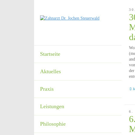
30
3
M
d
Wo
Startseite
(me
and
von
der
Aktuelles
ent
Praxis
J
Leistungen
6.
6
Philosophie
M