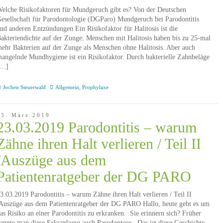
elche Risikofaktoren für Mundgeruch gibt es? Von der Deutschen
esellschaft für Parodontologie (DGParo) Mundgeruch bei Parodontitis
nd anderen Entzündungen Ein Risikofaktor für Halitosis ist die
akteriendichte auf der Zunge: Menschen mit Halitosis haben bis zu 25-mal
ehr Bakterien auf der Zunge als Menschen ohne Halitosis. Aber auch
angelnde Mundhygiene ist ein Risikofaktor. Durch bakterielle Zahnbeläge
[…]
Jochen Steuerwald
Allgemein
,
Prophylaxe
23. März 2019
23.03.2019 Parodontitis – warum
Zähne ihren Halt verlieren / Teil II
/Auszüge aus dem
Patientenratgeber der DG PARO
3.03.2019 Parodontitis – warum Zähne ihren Halt verlieren / Teil II
Auszüge aus dem Patientenratgeber der DG PARO Hallo, heute geht es um
as Risiko an einer Parodontitis zu erkranken. Sie erinnern sich? Früher
annte man diese Erkrankung auch Parodontose. Das ist diese Geschichte