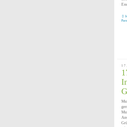
Ess
J
Par
17
1
I
G
Mun
ger
Mun
Ans
Grü