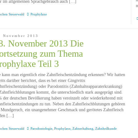
r im allgemeinen Sprachgebrauch auch […]
m
ochen Steuerwald
Prophylaxe
. November 2013
8. November 2013 Die
ortsetzung zum Thema
rophylaxe Teil 3
 kann man eigentlich eine Zahnfleischentzündung erkennen? Wir hatten
eits darüber berichtet, dass es bei einer Gingivitis
hnfleischentzündung) oder Parodontitis (Zahnhalteapparaterkrankung)
Zahnfleichblutungen kommt, die unterschiedlich stark ausgeprägt sind.
 der deutschen Bevölkerung haben vereinzelt oder wiederkehrend mit
nfleischentzündungen zu tun. Neben den Zahnfleischblutungen gehören
 Mundgeruch, ein unangenehmer Geschmack und gerötetes Zahnfleisch
den […]
ochen Steuerwald
Parodontologie
,
Prophylaxe
,
Zahnerhaltung
,
Zahnheilkunde