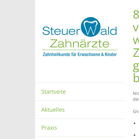
8
v
g
b
Startseite
Ni
de
Aktuelles
Gru
Praxis