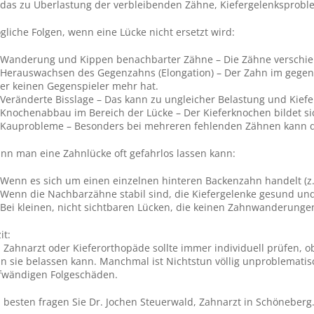
das zu Überlastung der verbleibenden Zähne, Kiefergelenksprobl
gliche Folgen, wenn eine Lücke nicht ersetzt wird:
Wanderung und Kippen benachbarter Zähne – Die Zähne verschiebe
Herauswachsen des Gegenzahns (Elongation) – Der Zahn im gegenüb
er keinen Gegenspieler mehr hat.
Veränderte Bisslage – Das kann zu ungleicher Belastung und Kie
Knochenabbau im Bereich der Lücke – Der Kieferknochen bildet sich
Kauprobleme – Besonders bei mehreren fehlenden Zähnen kann d
nn man eine Zahnlücke oft gefahrlos lassen kann:
Wenn es sich um einen einzelnen hinteren Backenzahn handelt (z.
Wenn die Nachbarzähne stabil sind, die Kiefergelenke gesund und d
Bei kleinen, nicht sichtbaren Lücken, die keinen Zahnwanderungen
it:
n Zahnarzt oder Kieferorthopäde sollte immer individuell prüfen, 
n sie belassen kann. Manchmal ist Nichtstun völlig unproblemati
fwändigen Folgeschäden.
 besten fragen Sie Dr. Jochen Steuerwald, Zahnarzt in Schöneberg