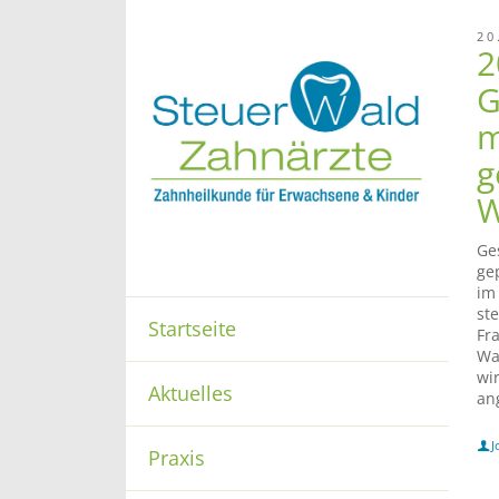
20
2
G
m
g
W
Ge
ge
im
st
Startseite
Fr
Wa
wi
Aktuelles
an
J
Praxis