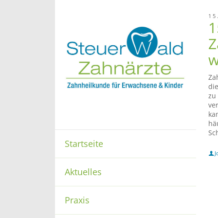
15
1
Z
w
Za
di
zu
ve
ka
häu
Sc
Startseite
J
Aktuelles
Praxis