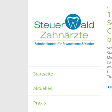
1.
1
S
C
b
Sc
St
Me
zu
wa
Ul
Startseite
Ti
J
Aktuelles
Praxis