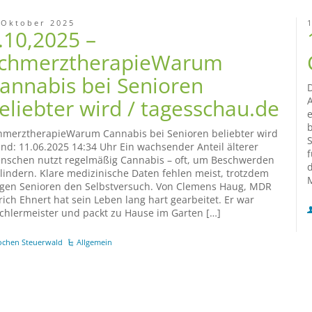
 Oktober 2025
.10,2025 –
chmerztherapieWarum
annabis bei Senioren
D
eliebter wird / tagesschau.de
e
b
hmerztherapieWarum Cannabis bei Senioren beliebter wird
S
and: 11.06.2025 14:34 Uhr Ein wachsender Anteil älterer
f
nschen nutzt regelmäßig Cannabis – oft, um Beschwerden
d
 lindern. Klare medizinische Daten fehlen meist, trotzdem
M
gen Senioren den Selbstversuch. Von Clemens Haug, MDR
lrich Ehnert hat sein Leben lang hart gearbeitet. Er war
schlermeister und packt zu Hause im Garten […]
ochen Steuerwald
Allgemein