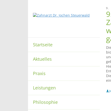
9.
9
Z
w
g
Startseite
Di
bi
un
Aktuelles
ge
Hi
En
Praxis
Di
ei
Leistungen
J
Philosophie