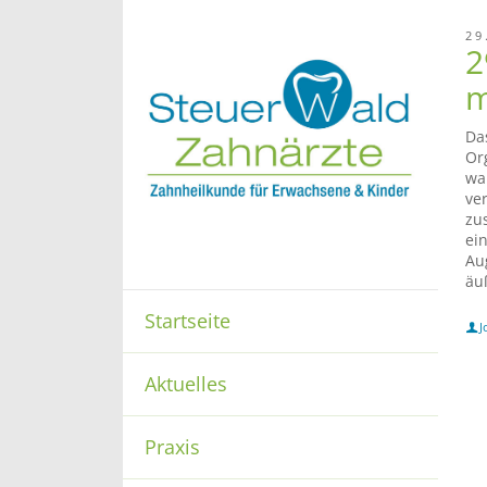
29
2
m
Da
Or
wa
ve
zu
ei
Au
äu
Startseite
J
Aktuelles
Praxis