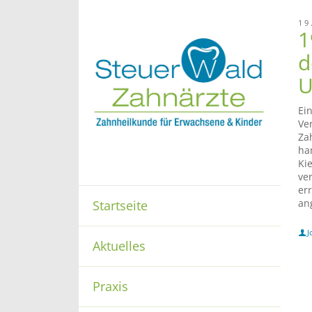
19
1
d
U
Ei
Ve
Za
ha
Ki
ve
er
an
Startseite
J
Aktuelles
Praxis