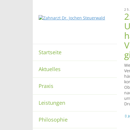
25
2
U
h
V
Startseite
g
We
Aktuelles
Ve
hä
ko
Praxis
Ob
na
un
Leistungen
Dr
J
Philosophie