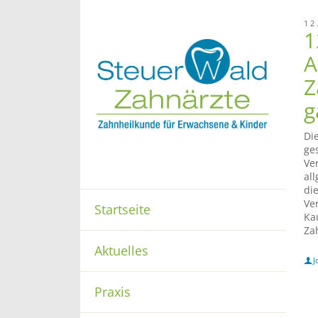
12
1
A
Z
g
Di
ge
Ve
al
di
Ve
Startseite
Ka
Za
Aktuelles
J
Praxis