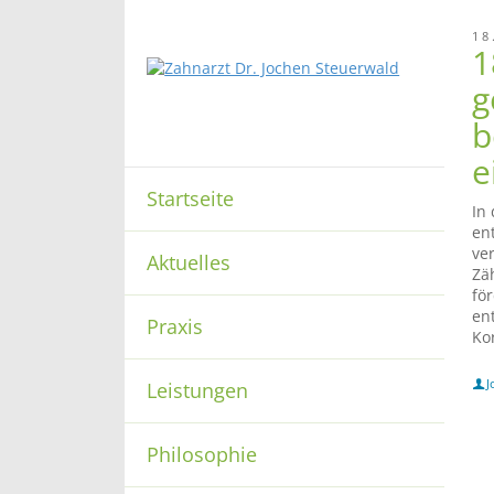
18
1
g
b
e
Startseite
In
en
ve
Aktuelles
Zä
fö
en
Praxis
Ko
J
Leistungen
Philosophie