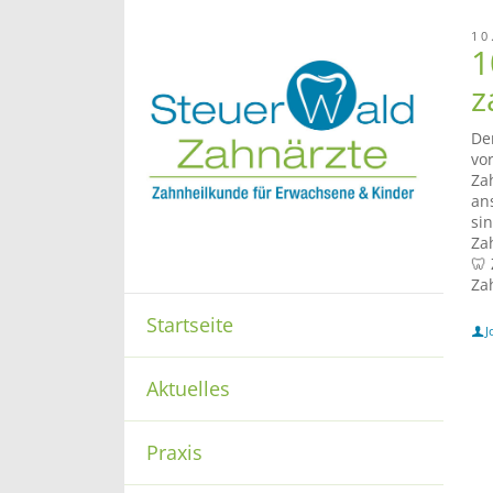
10
1
z
De
vo
Za
an
sin
Za
🦷
Za
Startseite
J
Aktuelles
Praxis