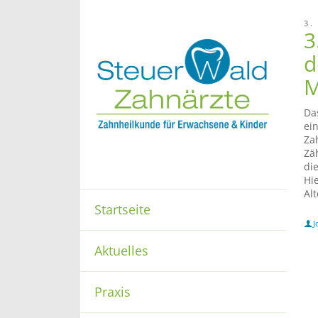
3.
3
d
M
Da
ei
Za
Zä
di
Hi
Al
Startseite
J
Aktuelles
Praxis