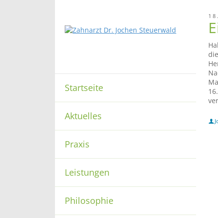
18
E
Ha
di
He
Na
Ma
Startseite
16
ver
Aktuelles
J
Praxis
Leistungen
Philosophie