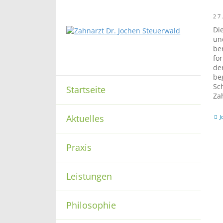
27
Di
un
be
fo
de
be
Sc
Startseite
Za
Aktuelles
J
Praxis
Leistungen
Philosophie