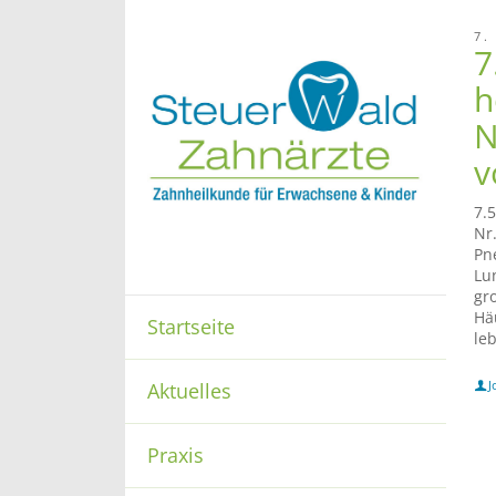
7.
7
h
N
v
7.
Nr.
Pn
Lu
gr
Hä
Startseite
le
J
Aktuelles
Praxis