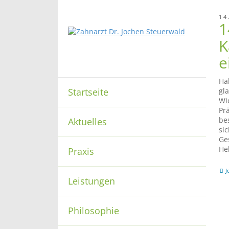
14
1
K
e
Ha
Startseite
gl
Wi
Pr
be
Aktuelles
si
Ge
He
Praxis
J
Leistungen
Philosophie