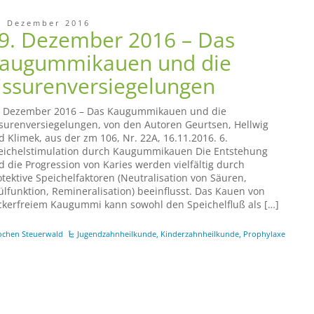
. Dezember 2016
9. Dezember 2016 – Das
augummikauen und die
issurenversiegelungen
. Dezember 2016 – Das Kaugummikauen und die
ssurenversiegelungen, von den Autoren Geurtsen, Hellwig
d Klimek, aus der zm 106, Nr. 22A, 16.11.2016. 6.
eichelstimulation durch Kaugummikauen Die Entstehung
d die Progression von Karies werden vielfältig durch
otektive Speichelfaktoren (Neutralisation von Säuren,
ülfunktion, Remineralisation) beeinflusst. Das Kauen von
ckerfreiem Kaugummi kann sowohl den Speichelfluß als […]
ochen Steuerwald
Jugendzahnheilkunde
,
Kinderzahnheilkunde
,
Prophylaxe