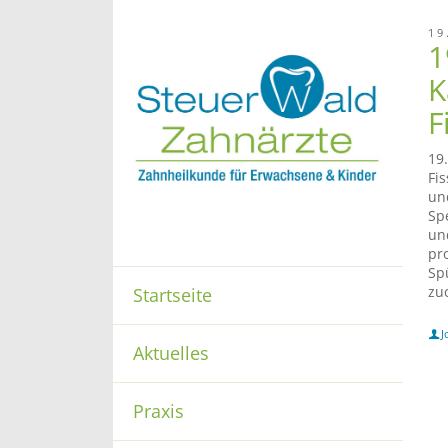
19
1
K
F
19
Fi
un
Sp
un
pr
Sp
zu
Startseite
J
Aktuelles
Praxis