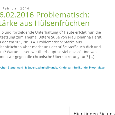
. Februar 2016
6.02.2016 Problematisch:
tärke aus Hülsenfrüchten
llo und fortbildende Unterhaltung 🙂 Heute erfolgt nun die
rtsetzung zum Thema: Bittere Süße von Frau Johanna Hergt,
s der zm 105, Nr. 3 A. Problematisch: Stärke aus
lsenfrüchten Aber macht uns der süße Stoff auch dick und
ank? Warum essen wir überhaupt so viel davon? Und was
nnen wir gegen die chronische Überzuckerung tun? […]
ochen Steuerwald
Jugendzahnheilkunde
,
Kinderzahnheilkunde
,
Prophylaxe
Hier finden Sie un