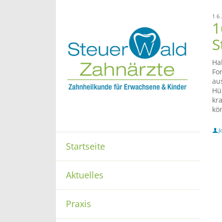
16
1
S
Ha
Fo
au
Hü
kr
kö
J
Startseite
Aktuelles
Praxis