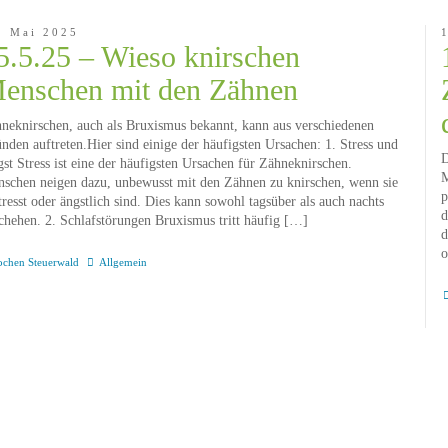
. Mai 2025
5.5.25 – Wieso knirschen
enschen mit den Zähnen
neknirschen, auch als Bruxismus bekannt, kann aus verschiedenen
nden auftreten.Hier sind einige der häufigsten Ursachen: 1. Stress und
D
st Stress ist eine der häufigsten Ursachen für Zähneknirschen.
M
schen neigen dazu, unbewusst mit den Zähnen zu knirschen, wenn sie
p
tresst oder ängstlich sind. Dies kann sowohl tagsüber als auch nachts
d
chehen. 2. Schlafstörungen Bruxismus tritt häufig […]
d
o
ochen Steuerwald
Allgemein