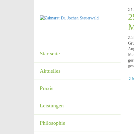
25
2
M
Zäh
Grü
Ang
Startseite
Men
ges
ges
Aktuelles
J
Praxis
Leistungen
Philosophie