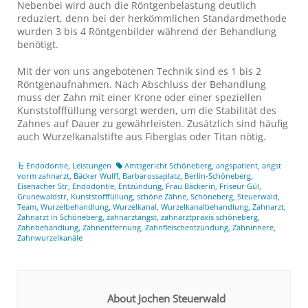
Nebenbei wird auch die Röntgenbelastung deutlich
reduziert, denn bei der herkömmlichen Standardmethode
wurden 3 bis 4 Röntgenbilder während der Behandlung
benötigt.
Mit der von uns angebotenen Technik sind es 1 bis 2
Röntgenaufnahmen. Nach Abschluss der Behandlung
muss der Zahn mit einer Krone oder einer speziellen
Kunststofffüllung versorgt werden, um die Stabilität des
Zahnes auf Dauer zu gewährleisten. Zusätzlich sind häufig
auch Wurzelkanalstifte aus Fiberglas oder Titan nötig.
Endodontie
,
Leistungen
Amtsgericht Schöneberg
,
angspatient
,
angst
vorm zahnarzt
,
Bäcker Wulff
,
Barbarossaplatz
,
Berlin-Schöneberg
,
Eisenacher Str
,
Endodontie
,
Entzündung
,
Frau Bäckerin
,
Friseur Gül
,
Grunewaldstr
,
Kunststofffüllung
,
schöne Zähne
,
Schöneberg
,
Steuerwald
,
Team
,
Wurzelbehandlung
,
Wurzelkanal
,
Wurzelkanalbehandlung
,
Zahnarzt
,
Zahnarzt in Schöneberg
,
zahnarztangst
,
zahnarztpraxis schöneberg
,
Zahnbehandlung
,
Zahnentfernung
,
Zahnfleischentzündung
,
Zahninnere
,
Zahnwurzelkanäle
About Jochen Steuerwald