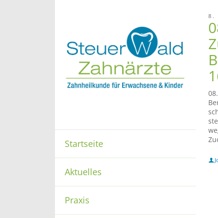
8.
0
Z
B
1
08
Be
sch
st
we
Zu
Startseite
J
Aktuelles
Praxis