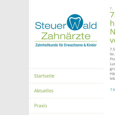
7.
7
h
N
v
7.
Nr.
Pn
Lu
gr
Hä
Startseite
le
J
Aktuelles
Praxis