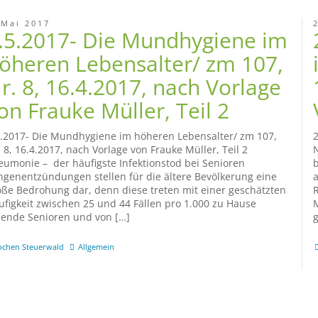
 Mai 2017
.5.2017- Die Mundhygiene im
öheren Lebensalter/ zm 107,
r. 8, 16.4.2017, nach Vorlage
on Frauke Müller, Teil 2
5.2017- Die Mundhygiene im höheren Lebensalter/ zm 107,
2
 8, 16.4.2017, nach Vorlage von Frauke Müller, Teil 2
N
eumonie – der häufigste Infektionstod bei Senioren
b
ngenentzündungen stellen für die ältere Bevölkerung eine
a
oße Bedrohung dar, denn diese treten mit einer geschätzten
R
ufigkeit zwischen 25 und 44 Fällen pro 1.000 zu Hause
M
bende Senioren und von […]
g
ochen Steuerwald
Allgemein