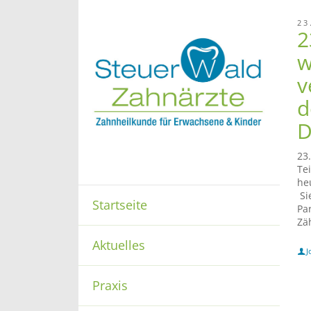
23
2
w
v
d
D
23
Te
he
Si
Startseite
Pa
Zä
Aktuelles
J
Praxis