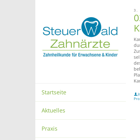
3.
0
K
Ka
du
Zu
se
de
be
Pl
Ka
Startseite
J
Pro
Aktuelles
Praxis