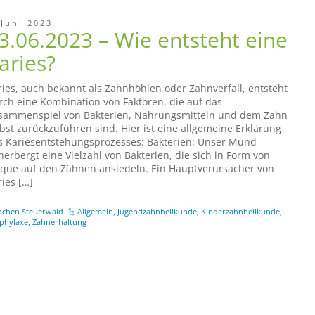
 Juni 2023
3.06.2023 – Wie entsteht eine
aries?
ries, auch bekannt als Zahnhöhlen oder Zahnverfall, entsteht
rch eine Kombination von Faktoren, die auf das
sammenspiel von Bakterien, Nahrungsmitteln und dem Zahn
lbst zurückzuführen sind. Hier ist eine allgemeine Erklärung
s Kariesentstehungsprozesses: Bakterien: Unser Mund
herbergt eine Vielzahl von Bakterien, die sich in Form von
aque auf den Zähnen ansiedeln. Ein Hauptverursacher von
ries […]
ochen Steuerwald
Allgemein
,
Jugendzahnheilkunde
,
Kinderzahnheilkunde
,
phylaxe
,
Zahnerhaltung