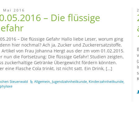
. Mai 2016
0.05.2016 – Die flüssige
efahr
.05.2016 – Die flüssige Gefahr Hallo liebe Leser, worum ging
 denn hier nochmal? Ach ja, Zucker und Zuckerersatzstoffe,
B
n Artikel von Frau Johanna Hergt aus der zm vom 01.02.2015.
v
er nun die Fortsetzung: Die flüssige Gefahr! Studien zeigten,
(
ss zuckerhaltige Getränke Übergewicht fördern könnten.
I
r eine Flasche Cola trinkt, ist nicht satt. Ein Drink, […]
s
K
ochen Steuerwald
Allgemein
,
Jugendzahnheilkunde
,
Kinderzahnheilkunde
,
phylaxe