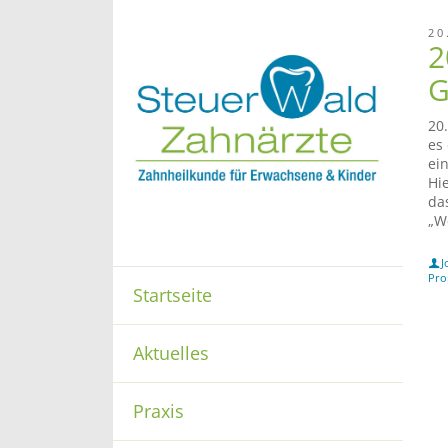
20
2
G
20
es
ei
Hi
da
„We
J
Pro
Startseite
Aktuelles
Praxis