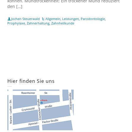
können. Mundtrockenheit: Ein trockener Mund reduziert
den […]
Jochen Steuerwald
Allgemein
,
Leistungen
,
Parodontologie
,
Prophylaxe
,
Zahnerhaltung
,
Zahnheilkunde
Hier finden Sie uns