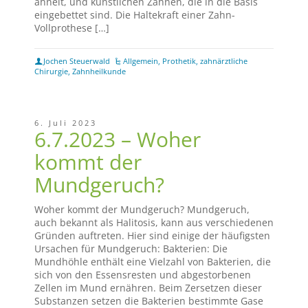
ähnelt, und künstlichen Zähnen, die in die Basis
eingebettet sind. Die Haltekraft einer Zahn-
Vollprothese […]
Jochen Steuerwald
Allgemein
,
Prothetik
,
zahnärztliche
Chirurgie
,
Zahnheilkunde
6. Juli 2023
6.7.2023 – Woher
kommt der
Mundgeruch?
Woher kommt der Mundgeruch? Mundgeruch,
auch bekannt als Halitosis, kann aus verschiedenen
Gründen auftreten. Hier sind einige der häufigsten
Ursachen für Mundgeruch: Bakterien: Die
Mundhöhle enthält eine Vielzahl von Bakterien, die
sich von den Essensresten und abgestorbenen
Zellen im Mund ernähren. Beim Zersetzen dieser
Substanzen setzen die Bakterien bestimmte Gase