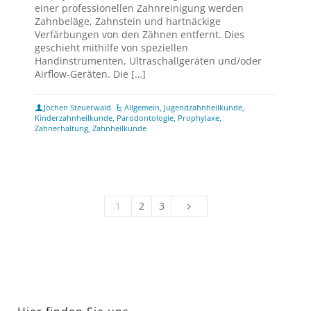
einer professionellen Zahnreinigung werden
Zahnbeläge, Zahnstein und hartnäckige
Verfärbungen von den Zähnen entfernt. Dies
geschieht mithilfe von speziellen
Handinstrumenten, Ultraschallgeräten und/oder
Airflow-Geräten. Die […]
Jochen Steuerwald
Allgemein
,
Jugendzahnheilkunde
,
Kinderzahnheilkunde
,
Parodontologie
,
Prophylaxe
,
Zahnerhaltung
,
Zahnheilkunde
1
2
3