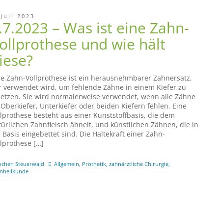
 Juli 2023
.7.2023 – Was ist eine Zahn-
ollprothese und wie hält
iese?
ne Zahn-Vollprothese ist ein herausnehmbarer Zahnersatz,
r verwendet wird, um fehlende Zähne in einem Kiefer zu
setzen. Sie wird normalerweise verwendet, wenn alle Zähne
 Oberkiefer, Unterkiefer oder beiden Kiefern fehlen. Eine
llprothese besteht aus einer Kunststoffbasis, die dem
türlichen Zahnfleisch ähnelt, und künstlichen Zähnen, die in
 Basis eingebettet sind. Die Haltekraft einer Zahn-
llprothese […]
ochen Steuerwald
Allgemein
,
Prothetik
,
zahnärztliche Chirurgie
,
nheilkunde