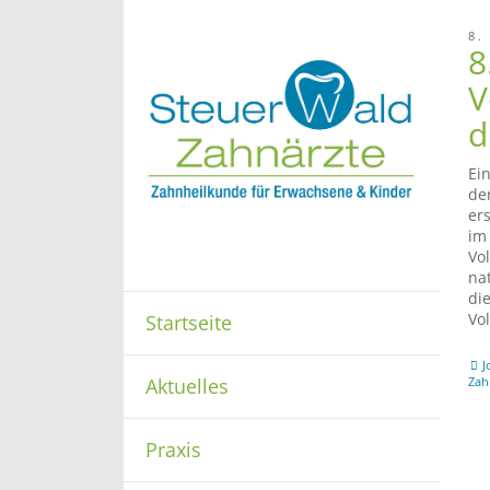
8.
8
V
d
Ei
de
er
im
Vo
na
die
Vo
Startseite
J
Aktuelles
Zah
Praxis