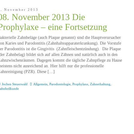
8. November 2013
08. November 2013 Die
Prophylaxe – eine Fortsetzung
akterielle Zahnbeläge (auch Plaque genannt) sind die Hauptverursacher
on Karies und Parodontitis (Zahnhalteapparaterkrankung). Die Vorstufe
er Parodontitis ist die Gingivitis (Zahnfleischentzündung). Die Plaque
der Zahnbelag) bildet sich auf allen Zähnen und natürlich auch in den
ahnzwischenräumen. Dagegen kommt die tägliche Zahnpflege zu Hause
eistens nicht ausreichend an. Hier hilft nur die professionelle
ahnreinigung (PZR). Diese […]
Jochen Steuerwald
Allgemein
,
Parodontologie
,
Prophylaxe
,
Zahnerhaltung
,
ahnheilkunde