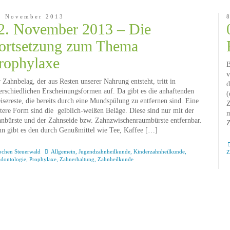
. November 2013
2. November 2013 – Die
ortsetzung zum Thema
rophylaxe
B
v
 Zahnbelag, der aus Resten unserer Nahrung entsteht, tritt in
d
erschiedlichen Erscheinungsformen auf. Da gibt es die anhaftenden
(
isereste, die bereits durch eine Mundspülung zu entfernen sind. Eine
Z
tere Form sind die gelblich-weißen Beläge. Diese sind nur mit der
m
nbürste und der Zahnseide bzw. Zahnzwischenraumbürste entfernbar.
Z
n gibt es den durch Genußmittel wie Tee, Kaffee […]
ochen Steuerwald
Allgemein
,
Jugendzahnheilkunde
,
Kinderzahnheilkunde
,
Z
odontologie
,
Prophylaxe
,
Zahnerhaltung
,
Zahnheilkunde