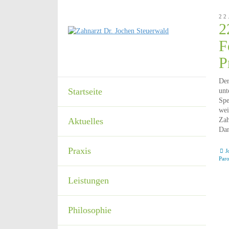
22
2
F
P
Der
Startseite
unt
Spe
wei
Zah
Aktuelles
Dan
Praxis
J
Par
Leistungen
Philosophie