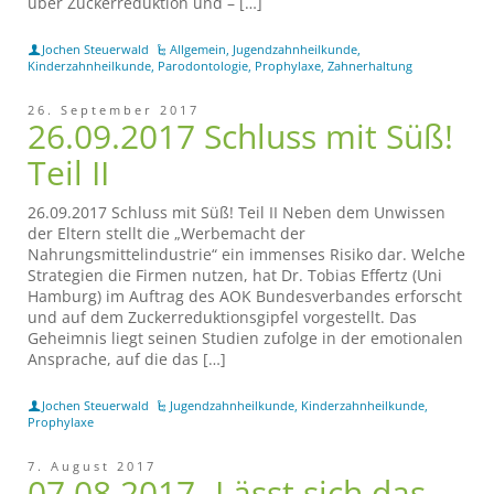
über Zuckerreduktion und – […]
Jochen Steuerwald
Allgemein
,
Jugendzahnheilkunde
,
Kinderzahnheilkunde
,
Parodontologie
,
Prophylaxe
,
Zahnerhaltung
26. September 2017
26.09.2017 Schluss mit Süß!
Teil II
26.09.2017 Schluss mit Süß! Teil II Neben dem Unwissen
der Eltern stellt die „Werbemacht der
Nahrungsmittelindustrie“ ein immenses Risiko dar. Welche
Strategien die Firmen nutzen, hat Dr. Tobias Effertz (Uni
Hamburg) im Auftrag des AOK Bundesverbandes erforscht
und auf dem Zuckerreduktionsgipfel vorgestellt. Das
Geheimnis liegt seinen Studien zufolge in der emotionalen
Ansprache, auf die das […]
Jochen Steuerwald
Jugendzahnheilkunde
,
Kinderzahnheilkunde
,
Prophylaxe
7. August 2017
07.08.2017- Lässt sich das